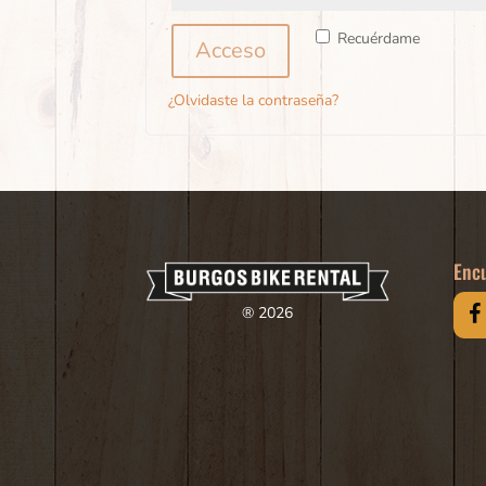
Recuérdame
Acceso
¿Olvidaste la contraseña?
Encu
®
2026